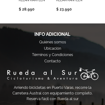
TEEN
KLEAN KANTEEN
KLEAN KANTEEN
KLEAN
$ 28.990
$ 23.990
$ 18.
INFO ADICIONAL
Quiénes somos
Ubicación
Términos y Condiciones
Contacto
Arriendo bicicletas en Puerto Varas, recorre la
Carretera Austral con equipamiento completo.
Reserva fácil con Rueda al sur