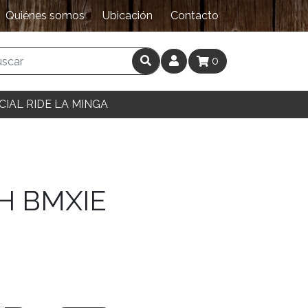
Quiénes somos
Ubicación
Contacto
0
CIAL RIDE LA MINGA
H BMXIE