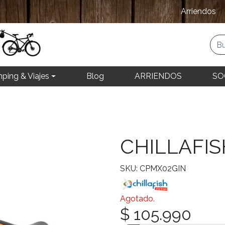
Arriendos
ping & Viajes
Blog
ARRIENDOS
SO
CHILLAFIS
SKU: CPMX02GIN
Agotado.
$ 105.990