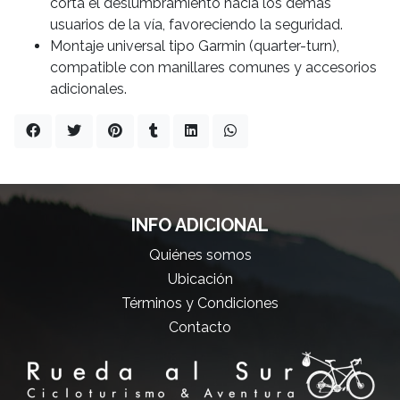
corta el deslumbramiento hacia los demás
usuarios de la vía, favoreciendo la seguridad.
Montaje universal tipo ‎Garmin (quarter-turn),
compatible con manillares comunes y accesorios
adicionales.
INFO ADICIONAL
Quiénes somos
Ubicación
Términos y Condiciones
Contacto