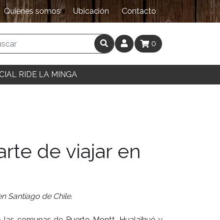
Quiénes somos
Ubicación
Contacto
0
CIAL RIDE LA MINGA
arte de viajar en
n Santiago de Chile.
do las comunas de Puerto Montt, Hualaihué y