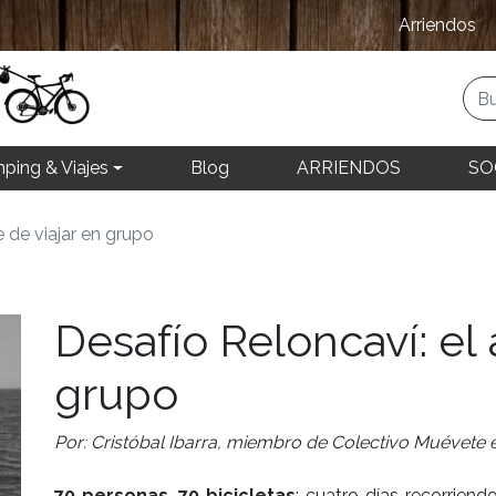
Arriendos
ping & Viajes
Blog
ARRIENDOS
SO
e de viajar en grupo
Desafío Reloncaví: el 
grupo
Por: Cristóbal Ibarra, miembro de Colectivo Muévete e
70 personas, 70 bicicletas
; cuatro días recorrien