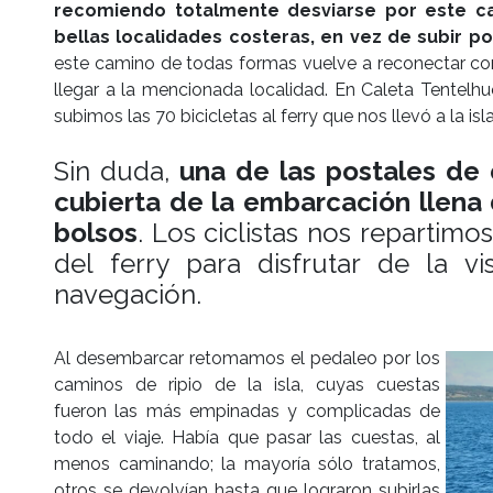
recomiendo totalmente desviarse por este ca
bellas localidades costeras, en vez de subir po
este camino de todas formas vuelve a reconectar con
llegar a la mencionada localidad. En Caleta Tentelhué
subimos las 70 bicicletas al ferry que nos llevó a la is
Sin duda,
una de las postales de e
cubierta de la embarcación llena 
bolsos
. Los ciclistas nos repartim
del ferry para disfrutar de la v
navegación.
Al desembarcar retomamos el pedaleo por los
caminos de ripio de la isla, cuyas cuestas
fueron las más empinadas y complicadas de
todo el viaje. Había que pasar las cuestas, al
menos caminando; la mayoría sólo tratamos,
otros se devolvían hasta que lograron subirlas