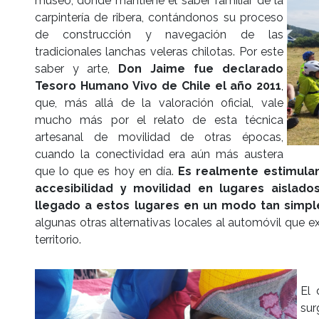
museo, donde mantiene el saber familiar de la
carpintería de ribera, contándonos su proceso
de construcción y navegación de las
tradicionales lanchas veleras chilotas. Por este
saber y arte,
Don Jaime fue declarado
Tesoro Humano Vivo de Chile el año 2011
,
que, más allá de la valoración oficial, vale
mucho más por el relato de esta técnica
artesanal de movilidad de otras épocas,
cuando la conectividad era aún más austera
que lo que es hoy en día.
Es realmente estimulan
accesibilidad y movilidad en lugares aislad
llegado a estos lugares en un modo tan simpl
algunas otras alternativas locales al automóvil que e
territorio.
El 
sur