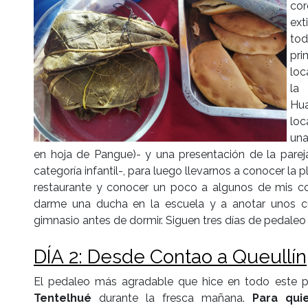
cor
ext
to
pri
loc
la
Hua
lo
un
en hoja de Pangue)- y una presentación de la pare
categoría infantil-, para luego llevarnos a conocer la
restaurante y conocer un poco a algunos de mis c
darme una ducha en la escuela y a anotar unos cu
gimnasio antes de dormir. Siguen tres días de pedaleo
DÍA 2: Desde Contao a Queullín
El pedaleo más agradable que hice en todo este p
Tentelhué
durante la fresca mañana.
Para qui