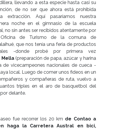
dillera, llevando a esta especie hasta casi su
inción, de no ser que ahora está prohibida
da extracción. Aquí pasaríamos nuestra
mera noche en el gimnasio de la escuela
al, no sin antes ser recibidos atentamente por
 Oficina de Turismo de la comuna de
laihué, que nos tenía una feria de productos
cales -donde probé por primera vez
a
M
ella
(preparación de papa, azúcar y harina
ja de vicecampeones nacionales de cueca -
 playa local. Luego de comer unos fideos en un
ompañeros y compañeras de ruta, vuelvo a
antos triples en el aro de basquetbol del
 por delante.
aseo fue recorrer los 20 km
de Contao a
en haga la Carretera Austral en bici,