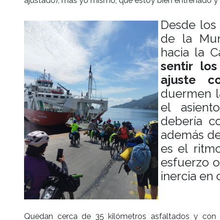
ajustado), más yo mismo, que estoy bien entrenado 
Desde los 
de la Mun
hacia la C
sentir lo
ajuste c
duermen l
el asien
debería co
además de
es el ritm
esfuerzo o
inercia en 
Quedan cerca de 35 kilómetros asfaltados y con 