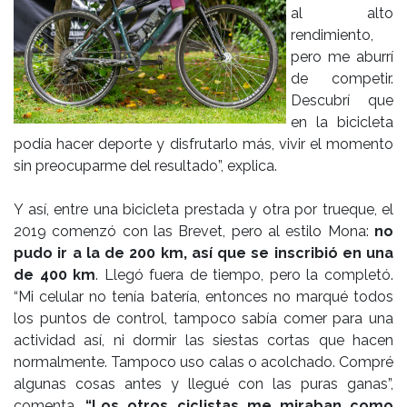
al alto
rendimiento,
pero me aburrí
de competir.
Descubrí que
en la bicicleta
podía hacer deporte y disfrutarlo más, vivir el momento
sin preocuparme del resultado”, explica.
Y así, entre una bicicleta prestada y otra por trueque, el
2019 comenzó con las Brevet, pero al estilo Mona:
no
pudo ir a la de 200 km, así que se inscribió en una
de 400 km
. Llegó fuera de tiempo, pero la completó.
“Mi celular no tenía batería, entonces no marqué todos
los puntos de control, tampoco sabía comer para una
actividad así, ni dormir las siestas cortas que hacen
normalmente. Tampoco uso calas o acolchado. Compré
algunas cosas antes y llegué con las puras ganas”,
comenta.
“Los otros ciclistas me miraban como