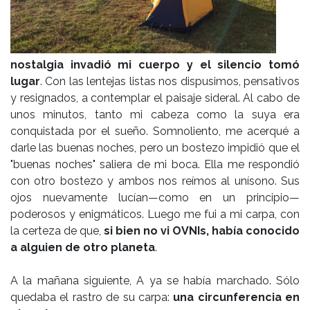
nostalgia invadió mi cuerpo y el silencio tomó
lugar
. Con las lentejas listas nos dispusimos, pensativos
y resignados, a contemplar el paisaje sideral. Al cabo de
unos minutos, tanto mi cabeza como la suya era
conquistada por el sueño. Somnoliento, me acerqué a
darle las buenas noches, pero un bostezo impidió que el
"buenas noches" saliera de mi boca. Ella me respondió
con otro bostezo y ambos nos reímos al unísono. Sus
ojos nuevamente lucían—como en un principio—
poderosos y enigmáticos. Luego me fui a mi carpa, con
la certeza de que,
si bien no vi OVNIs, había conocido
a alguien de otro planeta
.
A la mañana siguiente, A ya se había marchado. Sólo
quedaba el rastro de su carpa:
una circunferencia en