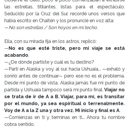
las estrellas, titilantes, listas para el espectáculo.
Seducido por la Cruz del Sur, recordé unos versos que
había escrito en Chaitén y los pronuncié en voz alta:
—
No son estrellas / Son hoyos en mi techo.
Ella, con su mirada fija en los astros, replicó:
—
No es que esté triste, pero mi viaje se está
acabando
.
—¿De dónde partiste y cuál es tu destino?
—Partí en Alaska y voy al sur, hacia Ushuaia... —exhaló y
sonrió antes de continuar— pero ese no es el problema.
Desde mi punto de vista, Alaska jamás fue mi punto de
partida y Ushuaia tampoco será mi punto final.
Viajar no
se trata de ir de A a B. Viajar, para mí, es transitar
por el mundo, ya sea espiritual o terrenalmente.
Voy de A a la Z una y otra vez. Mi inicio y final es A
.
—Comienzas en ti y terminas en ti... Ahora tu nombre
cobra sentido.